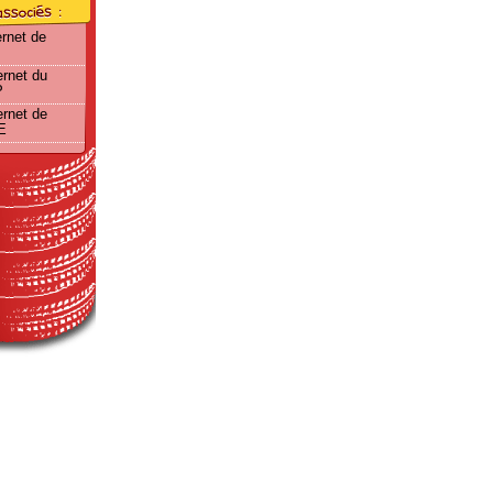
ernet de
ernet du
P
ernet de
E