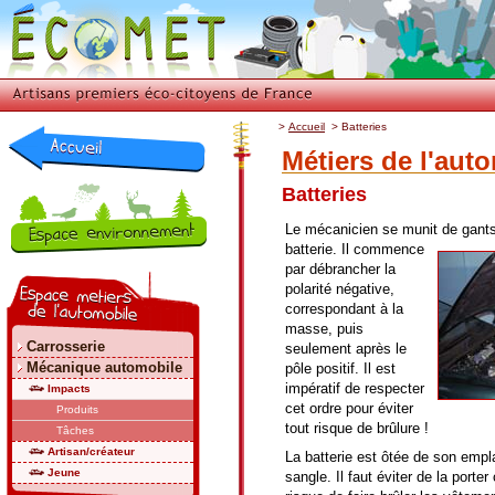
>
Accueil
>
Batteries
Métiers de l'aut
Batteries
Le mécanicien se munit de gants
batterie. Il commence
par débrancher la
polarité négative,
correspondant à la
masse, puis
Carrosserie
seulement après le
Mécanique automobile
pôle positif. Il est
impératif de respecter
Impacts
cet ordre pour éviter
Produits
tout risque de brûlure !
Tâches
Artisan/créateur
La batterie est ôtée de son empl
Jeune
sangle. Il faut éviter de la porter 