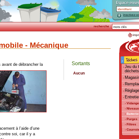
inscrivez-v
recherche :
impr
omobile - Mécanique
Sortants
 avant de débrancher la
Jeu du t
déchets
Aucun
Magasi
Rempla
Réglag
Entreti
Vidang
Niveaux
Batterie
Purges
Filtres
acement à l’aide d’une
Courroi
contre soi, car il y a