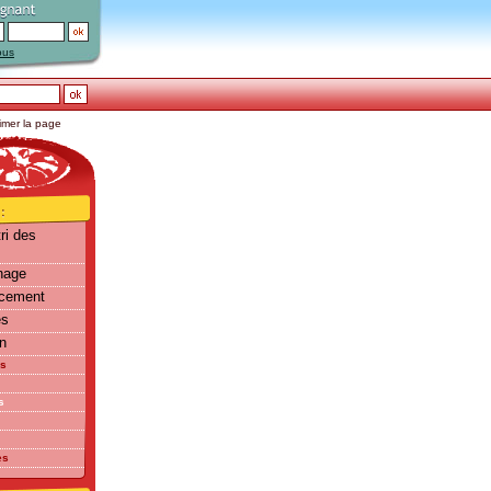
ous
imer la page
ri des
nage
cement
es
en
es
s
es