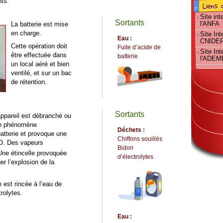
nts.
Site int
Sortants
l'ANFA
La batterie est mise
en charge.
Site Int
Eau :
CNIDE
Cette opération doit
Fuite d’acide de
Site Int
être effectuée dans
batterie
l'ADEM
un local aéré et bien
ventilé, et sur un bac
de rétention.
Sortants
’appareil est débranché ou
, un phénomène
Déchets :
batterie et provoque une
Chiffons souillés
O. Des vapeurs
Bidon
Une étincelle provoquée
d’électrolytes
er l’explosion de la
e est rincée à l’eau de
trolytes.
Eau :