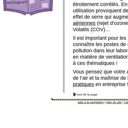
étroitement corrélés. En
utilisation provoquent de
effet de serre qui augm
aériennes
(rejet d’ozon
Volatils (COV)…
Il est important pour le
connaître les postes de
pollution dans leur labo
en matière de ventilatio
à ces thématiques !
Vous pensez que votre ac
de l’air et la maîtrise d
pratiques
en entreprise 
haut de la page
aide à la navigation
|
plan du site
|
Lie