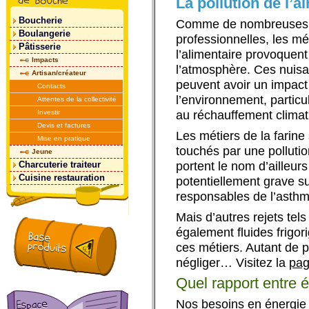
La pollution de l’ai
Boucherie
Comme de nombreuses a
Boulangerie
professionnelles, les mé
Pâtisserie
l’alimentaire provoquent
Impacts
l’atmosphère. Ces nuis
Artisan/créateur
peuvent avoir un impact
Contacts
l’environnement, particu
Attentes de la collectivité
Investir
au réchauffement climat
Devis et factures
Les métiers de la farine
Mise en pratique
touchés par une pollution
Jeune
Charcuterie traiteur
portent le nom d’ailleurs
Cuisine restauration
potentiellement grave su
responsables de l’asthm
Mais d’autres rejets te
également fluides frigori
ces métiers. Autant de 
négliger… Visitez la
pag
Quel rapport entre én
Nos besoins en énergie e