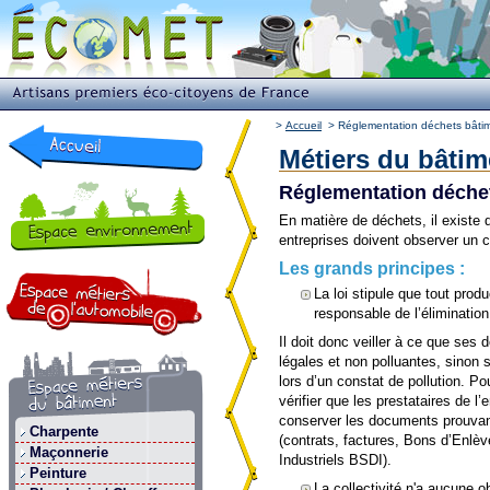
>
Accueil
>
Réglementation déchets bâti
Métiers du bâtim
Réglementation déche
En matière de déchets, il existe
entreprises doivent observer un c
Les grands principes :
La loi stipule que tout prod
responsable de l’éliminatio
Il doit donc veiller à ce que ses 
légales et non polluantes, sinon 
lors d’un constat de pollution. Po
vérifier que les prestataires de l
conserver les documents prouvan
Charpente
(contrats, factures, Bons d’Enlè
Maçonnerie
Industriels BSDI).
Peinture
La collectivité n'a aucune o