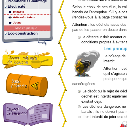
Plomberie / Chauffage
Electricité
Selon le choix de ses élus, la co
banals de l'entreprise. S’il y a p
Impacts
(rendez-vous à la page consacr
Artisan/créateur
Jeune
Attention : les déchets issus des
Mise en pratique
pas de les passer en douce dans
Eco-construction
Le détenteur doit assurer ou
conditions propres à éviter
Les princip
Le brûlage de 
interdit.
Attention : ce
qu’il s’agisse
pratique risqu
cancérogènes.
Le dépôt ou le rejet de déch
déchet est interdit égalemen
existait déjà.
Les déchets dangereux ne 
banals ; ils ne doivent pas
Il est interdit de jeter des