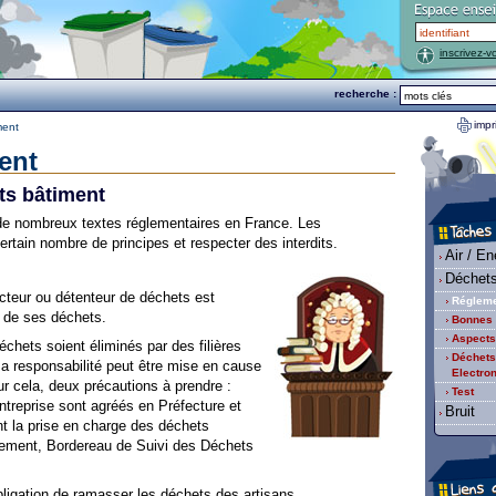
inscrivez-v
recherche :
impr
ment
ent
ts bâtiment
 de nombreux textes réglementaires en France. Les
ertain nombre de principes et respecter des interdits.
Air / En
Déchet
ucteur ou détenteur de déchets est
Régleme
n de ses déchets.
Bonnes 
Aspects
déchets soient éliminés par des filières
Déchets
sa responsabilité peut être mise en cause
Electro
ur cela, deux précautions à prendre :
Test
’entreprise sont agréés en Préfecture et
Bruit
t la prise en charge des déchets
vement, Bordereau de Suivi des Déchets
bligation de ramasser les déchets des artisans.