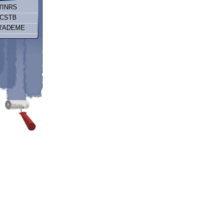
 l'INRS
u CSTB
 l'ADEME