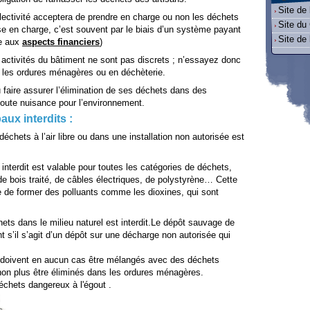
Site de
llectivité acceptera de prendre en charge ou non les déchets
Site d
rise en charge, c’est souvent par le biais d’un système payant
Site de
ée aux
aspects financiers
)
 activités du bâtiment ne sont pas discrets ; n’essayez donc
 les ordures ménagères ou en déchèterie.
 faire assurer l’élimination de ses déchets dans des
 toute nuisance pour l’environnement.
aux interdits :
déchets à l’air libre ou dans une installation non autorisée est
t interdit est valable pour toutes les catégories de déchets,
 de bois traité, de câbles électriques, de polystyrène… Cette
e de former des polluants comme les dioxines, qui sont
ets dans le milieu naturel est interdit.Le dépôt sauvage de
t s’il s’agit d’un dépôt sur une décharge non autorisée qui
doivent en aucun cas être mélangés avec des déchets
 non plus être éliminés dans les ordures ménagères.
 déchets dangereux à l'égout .