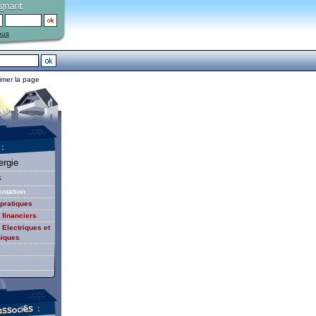
ous
imer la page
ergie
s
ntation
pratiques
 financiers
 Electriques et
niques