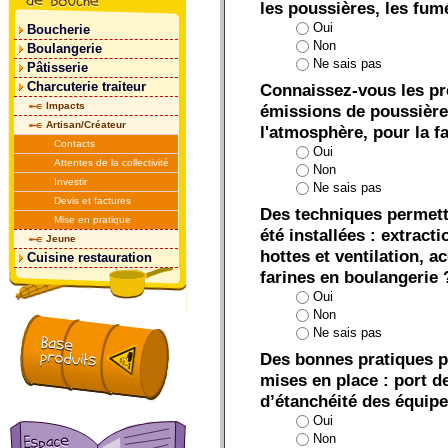
les poussières, les fum
Oui
Boucherie
Non
Boulangerie
Ne sais pas
Pâtisserie
Charcuterie traiteur
Connaissez-vous les pré
Impacts
émissions de poussière
Artisan/Créateur
l'atmosphère, pour la f
Contacts
Oui
Attentes de la collectivité
Non
Investir
Ne sais pas
Devis et factures
Des techniques permetta
Mise en pratique
été installées : extracti
Jeune
hottes et ventilation, a
Cuisine restauration
farines en boulangerie 
Oui
Non
Ne sais pas
Des bonnes pratiques po
mises en place : port de
d’étanchéité des équipe
Oui
Non