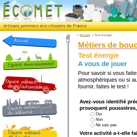
>
Accueil
>
Test énergie
Métiers de bou
Test énergie
A vous de jouer
Pour savoir si vous fait
atmosphériques ou si au 
fournir, faites le test !
Avez-vous identifié pré
provoquent poussières,
Oui
Non
Ne sais pas
Votre activité a-t-elle f