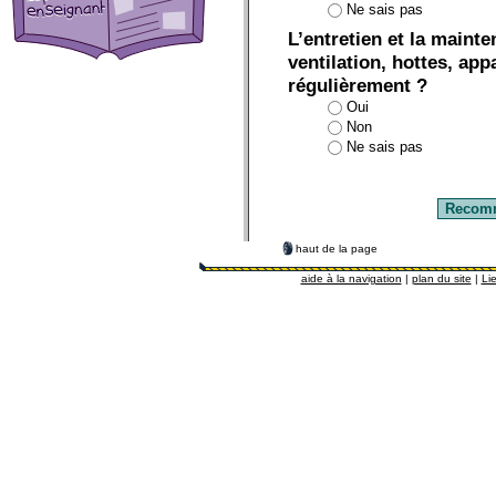
Ne sais pas
L’entretien et la main
ventilation, hottes, appa
régulièrement ?
Oui
Non
Ne sais pas
haut de la page
aide à la navigation
|
plan du site
|
Lie