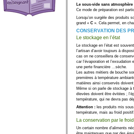
Le sous-vide sans atmosphère
Ce mode de préparation est parti
Lorsqu’on surgèle des produits sou
grand «
C
». Cela permet, en chamb
CONSERVATION DES P
Le stockage en l’état
Le stockage en l’état est souven
l’artisan d’avoir toujours à dispo
cas on ne conseillera de conserve
car l’évaporation et l’exsudatio
une perte financière …sèche.
Les autres métiers de bouche so
premières à température ambiante
matières ainsi conservés doivent
Même si on parle de stockage à te
élevées doivent être évitées ; l’
température, qui ne devra pas d
Attention :
les produits mis sous 
température, mais au froid positif
La conservation par le froid
Un certain nombre d’aliments néc
être maintenues que par des équi