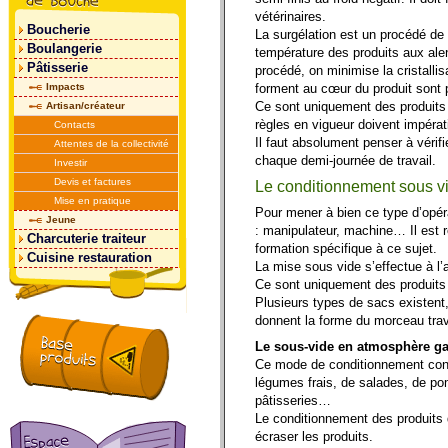
vétérinaires.
Boucherie
La surgélation est un procédé de 
Boulangerie
température des produits aux al
Pâtisserie
procédé, on minimise la cristallis
Impacts
forment au cœur du produit sont p
Ce sont uniquement des produits 
Artisan/créateur
règles en vigueur doivent impéra
Contacts
Il faut absolument penser à vérif
Attentes de la collectivité
chaque demi-journée de travail.
Investir
Devis et factures
Le conditionnement sous v
Mise en pratique
Pour mener à bien ce type d’opéra
Jeune
: manipulateur, machine… Il est 
Charcuterie traiteur
formation spécifique à ce sujet.
Cuisine restauration
La mise sous vide s’effectue à l’a
Ce sont uniquement des produits 
Plusieurs types de sacs existent,
donnent la forme du morceau travai
Le sous-vide en atmosphère g
Ce mode de conditionnement conce
légumes frais, de salades, de po
pâtisseries…
Le conditionnement des produit
écraser les produits.