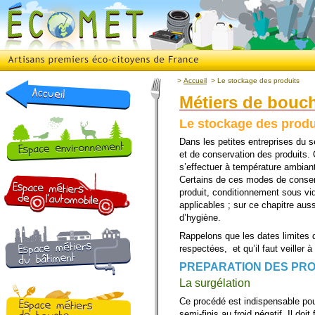
>
Accueil
>
Le stockage des produits
Métiers de bouc
Le stockage des produ
Dans les petites entreprises du s
et de conservation des produits. 
s’effectuer à température ambiante
Certains de ces modes de conserv
produit, conditionnement sous vi
applicables ; sur ce chapitre aus
d’hygiène.
Rappelons que les dates limites
respectées, et qu’il faut veiller à
PREPARATION DES PRO
La surgélation
Ce procédé est indispensable pou
semi-finis au froid négatif. Il doi