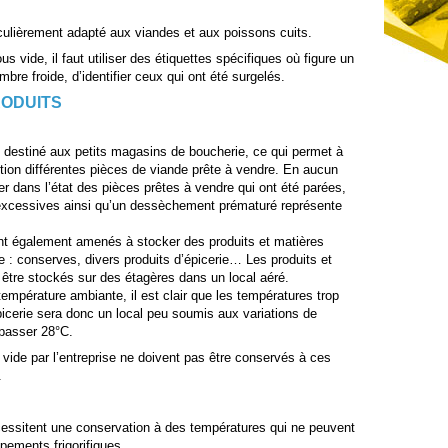
culièrement adapté aux viandes et aux poissons cuits.
s vide, il faut utiliser des étiquettes spécifiques où figure un
re froide, d’identifier ceux qui ont été surgelés.
RODUITS
t destiné aux petits magasins de boucherie, ce qui permet à
sition différentes pièces de viande prête à vendre. En aucun
r dans l’état des pièces prêtes à vendre qui ont été parées,
n excessives ainsi qu’un dessèchement prématuré représente
nt également amenés à stocker des produits et matières
 : conserves, divers produits d’épicerie… Les produits et
 être stockés sur des étagères dans un local aéré.
mpérature ambiante, il est clair que les températures trop
épicerie sera donc un local peu soumis aux variations de
épasser 28°C.
vide par l’entreprise ne doivent pas être conservés à ces
.
essitent une conservation à des températures qui ne peuvent
pements frigorifiques.