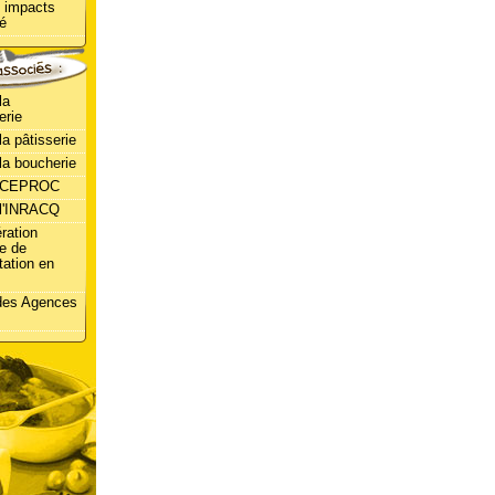
 impacts
té
la
erie
la pâtisserie
la boucherie
u CEPROC
 l'INRACQ
ration
e de
tation en
 des Agences