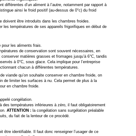
t différentes d’un aliment à l’autre, notamment par rapport à
stingue ainsi le froid positif (au-dessus de 0°c) du froid
e doivent être introduits dans les chambres froides.
er les températures de ses appareils frigorifiques en début de
 pour les aliments frais.
températures de conservation sont souvent nécessaires, en
ut conserver matières grasses et fromages jusqu’à 6°C, tandis
servés à 0°C, sous glace. Cela implique pour l’entreprise
nctionnant chacun à différentes températures.
de viande qu’on souhaite conserver en chambre froide, on
in de limiter les surfaces à nu. Cela permet de plus à la
our en chambre froide.
ppelé congélation.
 des températures inférieures à zéro, il faut obligatoirement
ion.
ATTENTION :
la congélation sans surgélation préalable
uits, du fait de la lenteur de ce procédé.
t être identifiable. Il faut donc renseigner l’usager de ce