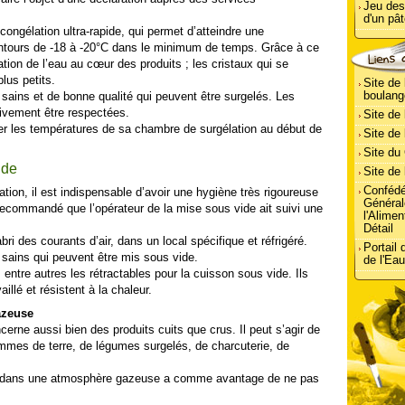
Jeu des
d'un pâ
congélation ultra-rapide, qui permet d’atteindre une
entours de -18 à -20°C dans le minimum de temps. Grâce à ce
ation de l’eau au cœur des produits ; les cristaux qui se
lus petits.
Site de 
boulang
sains et de bonne qualité qui peuvent être surgelés. Les
tivement être respectées.
Site de 
ier les températures de sa chambre de surgélation au début de
Site de 
Site d
ide
Site de
Confédé
tion, il est indispensable d’avoir une hygiène très rigoureuse
Général
recommandé que l’opérateur de la mise sous vide ait suivi une
l'Alimen
Détail
bri des courants d’air, dans un local spécifique et réfrigéré.
Portail
sains qui peuvent être mis sous vide.
de l'Eau
 entre autres les rétractables pour la cuisson sous vide. Ils
llé et résistent à la chaleur.
azeuse
rne aussi bien des produits cuits que crus. Il peut s’agir de
mmes de terre, de légumes surgelés, de charcuterie, de
s dans une atmosphère gazeuse a comme avantage de ne pas