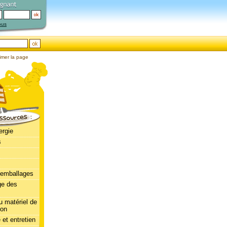
ous
imer la page
ergie
s
'emballages
ge des
u matériel de
ion
 et entretien