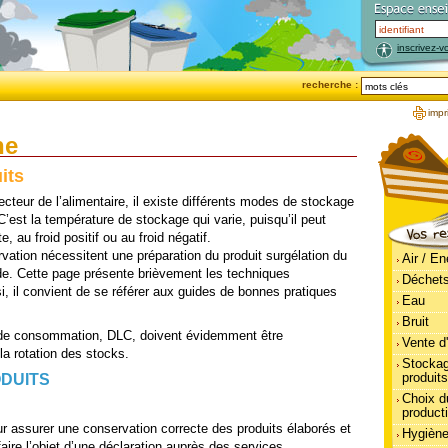
inscrivez-v
recherche :
impr
he
its
ecteur de l’alimentaire, il existe différents modes de stockage
C’est la température de stockage qui varie, puisqu’il peut
, au froid positif ou au froid négatif.
ation nécessitent une préparation du produit surgélation du
Air / En
de. Cette page présente brièvement les techniques
Déchet
si, il convient de se référer aux guides de bonnes pratiques
Eau
Bruit
 de consommation, DLC, doivent évidemment être
Vente d
 la rotation des stocks.
Stocka
produits
DUITS
Choix d
product
r assurer une conservation correcte des produits élaborés et
Hygiène
t faire l’objet d’une déclaration auprès des services