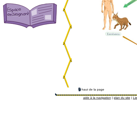
haut de la page
aide à la navigation
|
plan du site
|
Lie