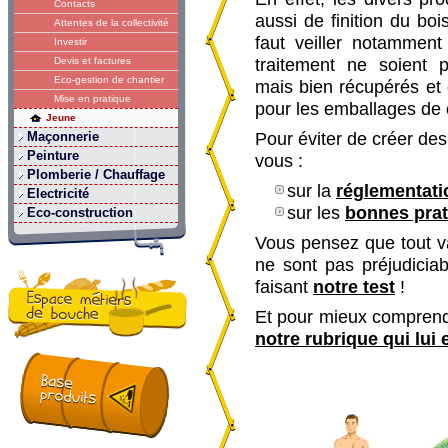
Contacts
aussi de finition du boi
Attentes de la collectivité
faut veiller notammen
Investir
Devis et factures
traitement ne soient 
Eco-gestion de chantier
mais bien récupérés et
Mise en pratique
pour les emballages de 
Jeune
Maçonnerie
Pour éviter de créer des
Peinture
vous :
Plomberie / Chauffage
sur la
réglementati
Electricité
sur les
bonnes pra
Eco-construction
Vous pensez que tout va
ne sont pas préjudiciab
faisant
notre test
!
Et pour mieux comprendr
notre rubrique qui lui 