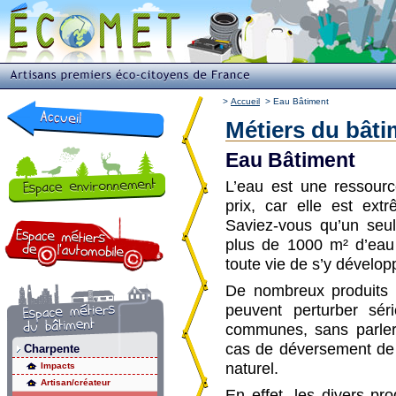
>
Accueil
>
Eau Bâtiment
Métiers du bâti
Eau Bâtiment
L’eau est une ressourc
prix, car elle est ext
Saviez-vous qu’un seul 
plus de 1000 m² d’eau
toute vie de s’y dévelop
De nombreux produits 
peuvent perturber sér
communes, sans parler
cas de déversement de 
Charpente
naturel.
Impacts
Artisan/créateur
En effet, les divers pr