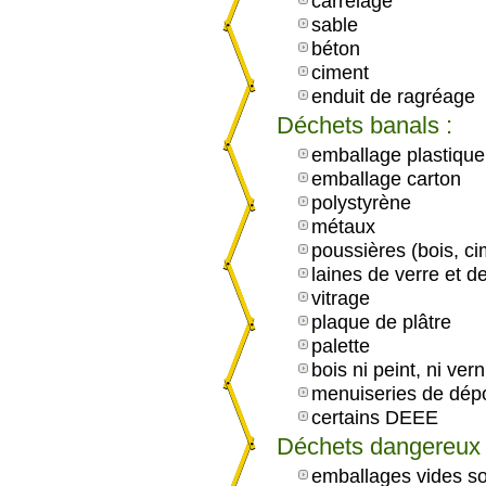
carrelage
sable
béton
ciment
enduit de ragréage
Déchets banals :
emballage plastique
emballage carton
polystyrène
métaux
poussières (bois, c
laines de verre et d
vitrage
plaque de plâtre
palette
bois ni peint, ni vern
menuiseries de dép
certains DEEE
Déchets dangereux 
emballages vides so