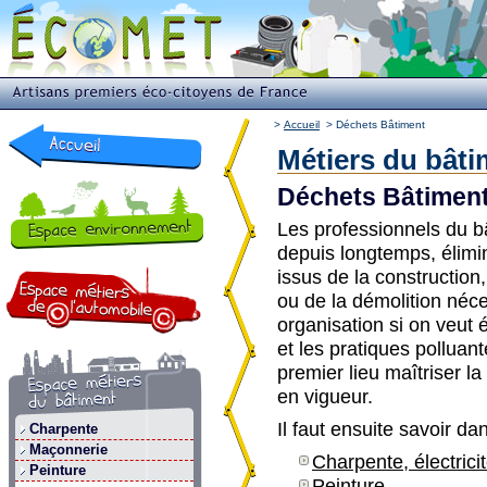
>
Accueil
>
Déchets Bâtiment
Métiers du bâti
Déchets Bâtimen
Les professionnels du b
depuis longtemps, élimi
issus de la construction
ou de la démolition néc
organisation si on veut 
et les pratiques polluant
premier lieu maîtriser la
en vigueur.
Il faut ensuite savoir da
Charpente
Maçonnerie
Charpente, électric
Peinture
Peinture