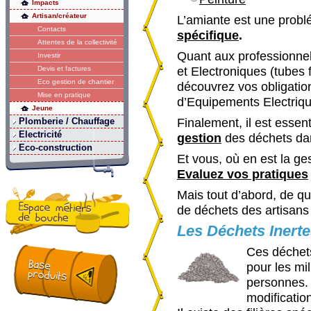
Impacts
Artisan/créateur
L’amiante est une probl
Contacts
spécifique
.
Attentes de la collectivité
Quant aux professionne
Investir
Devis et factures
et Electroniques (tubes
Eco gestion de chantier
découvrez vos obligatio
Mise en pratique
d’Equipements Electriqu
Jeune
Plomberie / Chauffage
Finalement, il est essen
Electricité
gestion
des déchets dan
Eco-construction
Et vous, où en est la ge
Evaluez vos pratiques
Mais tout d’abord, de qui
de déchets des artisans
Les Déchets Inert
Ces déchet
pour les mil
personnes. 
modificatio