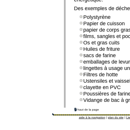
Des exemples de déchet
Polystyrène
Papier de cuisson
papier de corps gra
films, sangles et po
Os et gras cuits
Huiles de friture
sacs de farine
emballages de levur
lingettes à usage u
Filtres de hotte
Ustensiles et vaisse
clayette en PVC
Poussières de farin
Vidange de bac à gr
haut de la page
aide à la navigation
|
plan du site
|
Lie