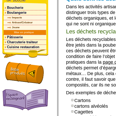
Dans les activités artis
Boucherie
distinguer trois types de
Boulangerie
déchets organiques,
et 
Impacts
Artisan/Créateur
qui ne sont ni organique
Jeune
Les déchets recycla
Mise en pratique
Pâtisserie
Les déchets recyclables
Charcuterie traiteur
être jetés dans la poube
Cuisine restauration
ces déchets peuvent êt
condition de faire l’obje
pratiques dans la
page 
déchets permet d’épargne
métaux… De plus, cela 
contre, il faut savoir q
compostés, car ils ne s
Des exemples de déchet
Cartons
cartons alvéolés
Cagettes